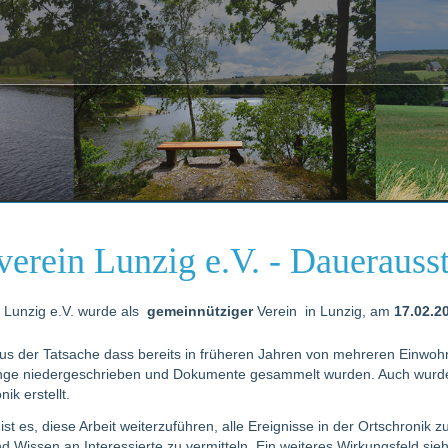
erein Lunzig e.V. - Dauerauss
 Lunzig e.V. wurde als
gemeinnütziger
Verein in Lunzig, am
17.02.2
aus der Tatsache dass bereits in früheren Jahren von mehreren Einwoh
inge niedergeschrieben und Dokumente gesammelt wurden. Auch wurde
k erstellt.
ist es, diese Arbeit weiterzuführen, alle Ereignisse in der Ortschronik 
nd Wissen an Interessierte zu vermitteln. Ein weiteres Wirkungsfeld sieh