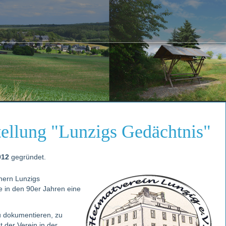
tellung "Lunzigs Gedächtnis"
012
gegründet.
nern Lunzigs
 in den 90er Jahren eine
zu dokumentieren, zu
t der Verein in der