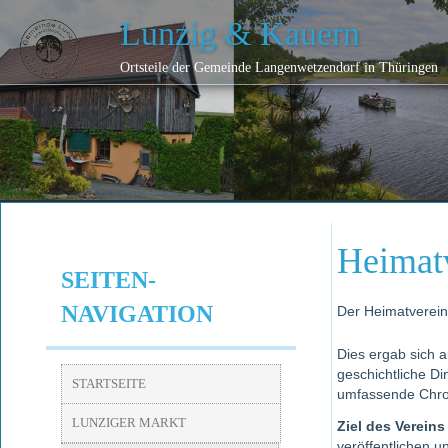
Lunzig & Kauern
Ortsteile der Gemeinde Langenwetzendorf in Thüringen
Heimatv
SEITEN-
NAVIGATION
Der Heimatverein
Dies ergab sich 
geschichtliche D
STARTSEITE
umfassende Chroni
LUNZIGER MARKT
Ziel des Vereins
veröffentlichen u