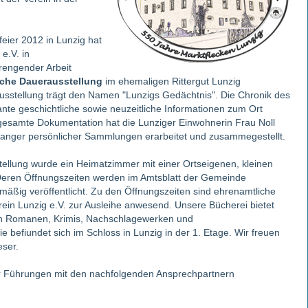
eier 2012 in Lunzig hat
e.V. in
trengender Arbeit
iche Dauerausstellung
im ehemaligen Rittergut Lunzig
ausstellung trägt den Namen "Lunzigs Gedächtnis". Die Chronik des
ante geschichtliche sowie neuzeitliche Informationen zum Ort
 gesamte Dokumentation hat die Lunziger Einwohnerin Frau Noll
langer persönlicher Sammlungen erarbeitet und zusammegestellt.
llung wurde ein Heimatzimmer mit einer Ortseigenen, kleinen
. Deren Öffnungszeiten werden im Amtsblatt der Gemeinde
äßig veröffentlicht. Zu den Öffnungszeiten sind ehrenamtliche
rein Lunzig e.V. zur Ausleihe anwesend. Unsere Bücherei bietet
n Romanen, Krimis, Nachschlagewerken und
 befiundet sich im Schloss in Lunzig in der 1. Etage. Wir freuen
eser.
ür Führungen mit den nachfolgenden Ansprechpartnern