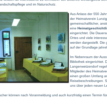
ndschaftspflege und im Naturschutz.
Aus Anlass der 550 Jahrf
der Heimatverein Lunzig 
gemeinschaftlicher, ans
eine
Heimatgeschichtl
eingerichtet. Die Dauer
Ortes und viele interess
werden dargestellt. Die
auf der Grundlage jahre
Im Nebenraum der Ausste
Bibliothek eingerichtet
Langenwetzendorf regelm
Mitglieder des Heimatve
einen großen Umfang a
Reisebeschreibungen. Sie
uns über jeden neuen L
sucher können nach Voranmeldung und auch kurzfristig einen Termin f