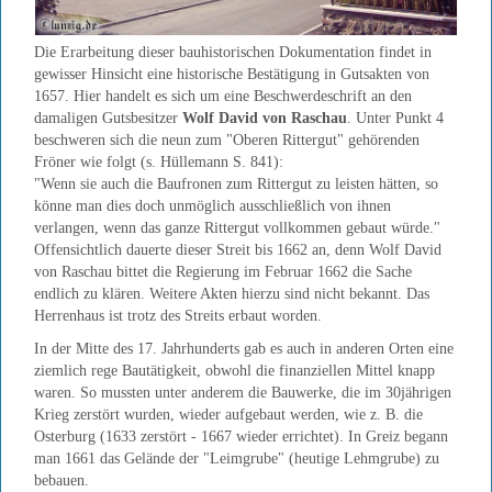
Die Erarbeitung dieser bauhistorischen Dokumentation findet in
gewisser Hinsicht eine historische Bestätigung in Gutsakten von
1657. Hier handelt es sich um eine Beschwerdeschrift an den
damaligen Gutsbesitzer
Wolf David von Raschau
. Unter Punkt 4
beschweren sich die neun zum "Oberen Rittergut" gehörenden
Fröner wie folgt (s. Hüllemann S. 841):
"Wenn sie auch die Baufronen zum Rittergut zu leisten hätten, so
könne man dies doch unmöglich ausschließlich von ihnen
verlangen, wenn das ganze Rittergut vollkommen gebaut würde."
Offensichtlich dauerte dieser Streit bis 1662 an, denn Wolf David
von Raschau bittet die Regierung im Februar 1662 die Sache
endlich zu klären. Weitere Akten hierzu sind nicht bekannt. Das
Herrenhaus ist trotz des Streits erbaut worden.
In der Mitte des 17. Jahrhunderts gab es auch in anderen Orten eine
ziemlich rege Bautätigkeit, obwohl die finanziellen Mittel knapp
waren. So mussten unter anderem die Bauwerke, die im 30jährigen
Krieg zerstört wurden, wieder aufgebaut werden, wie z. B. die
Osterburg (1633 zerstört - 1667 wieder errichtet). In Greiz begann
man 1661 das Gelände der "Leimgrube" (heutige Lehmgrube) zu
bebauen.