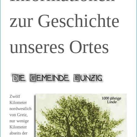
zur Geschichte
unseres Ortes
Zwölf
Kilometer
nordwestlich
von Greiz,
nur wenige
Kilometer
abseits der