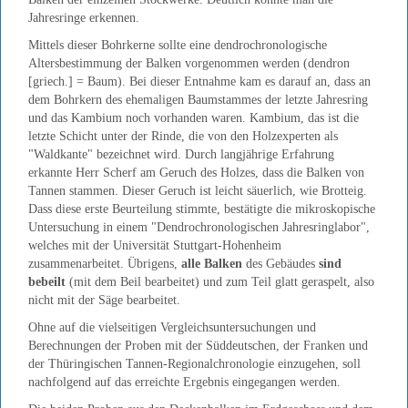
Jahresringe erkennen.
Mittels dieser Bohrkerne sollte eine dendrochronologische
Altersbestimmung der Balken vorgenommen werden (dendron
[griech.] = Baum). Bei dieser Entnahme kam es darauf an, dass an
dem Bohrkern des ehemaligen Baumstammes der letzte Jahresring
und das Kambium noch vorhanden waren. Kambium, das ist die
letzte Schicht unter der Rinde, die von den Holzexperten als
"Waldkante" bezeichnet wird. Durch langjährige Erfahrung
erkannte Herr Scherf am Geruch des Holzes, dass die Balken von
Tannen stammen. Dieser Geruch ist leicht säuerlich, wie Brotteig.
Dass diese erste Beurteilung stimmte, bestätigte die mikroskopische
Untersuchung in einem "Dendrochronologischen Jahresringlabor",
welches mit der Universität Stuttgart-Hohenheim
zusammenarbeitet. Übrigens,
alle Balken
des Gebäudes
sind
bebeilt
(mit dem Beil bearbeitet) und zum Teil glatt geraspelt, also
nicht mit der Säge bearbeitet.
Ohne auf die vielseitigen Vergleichsuntersuchungen und
Berechnungen der Proben mit der Süddeutschen, der Franken und
der Thüringischen Tannen-Regionalchronologie einzugehen, soll
nachfolgend auf das erreichte Ergebnis eingegangen werden.