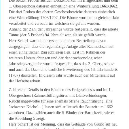
Die beiden Proben aus den Deckenbalken im Erdgeschoss und dem
1. Obergeschoss datieren einheitlich eine Winterfällung
1661/1662
.
Die drei Proben der oberen Geschossbereiche datieren einheitlich
eine Winterfällung 1706/1707. Die Bäume wurden im gleichen Jahr
verarbeitet und verbaut, im welchem sie gefallt wurden.
Anhand der Zahl der Jahresringe wurde festgestellt, dass die älteste
Tanne (der 5 Proben) 94 Jahre alt war, als sie gefällt wurde.
Herr Scherf war bei der ersten baulichen Beurteilung davon
ausgegangen, dass die regelmäßige Anlage aller Raumachsen auf
einen einheitlichen Bau schließen ließ. Erst im Rahmen der
weiteren Untersuchungen und der dendrochronologischen
Jahresringvergleiche wurde festgestellt, dass das 2. Obergeschoss
und auch das Dach eine bauliche Erweiterung des 18. Jahrhunderts
(1707) darstellen. In diesem Jahr wurde auch der Mittelrisalit auf
der Hofseite erbaut.
Zahlreiche Details in den Räumen des Erdgeschosses und im 1.
Obergeschoss (Rahmenfüllungstüren mit Blattverbindungen,
Rauchfanggewölbe für eine ehemals offene Rauchführung, eine
"schwarze Küche"...) lassen sich stilistisch der Bauzeit um 1662
zuordnen. Dazu zählen auch die S-Bänder der Barockzeit, wie es
die Abbildung 5 zeigt.
Herr Scherf ist der Meinung, dass das Gebäude von Grund auf neu