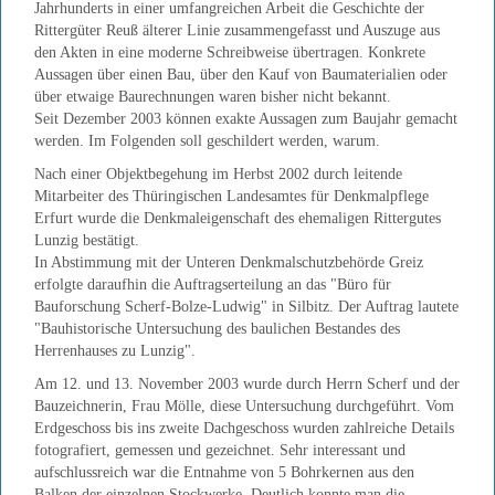
Jahrhunderts in einer umfangreichen Arbeit die Geschichte der
Rittergüter Reuß älterer Linie zusammengefasst und Auszuge aus
den Akten in eine moderne Schreibweise übertragen. Konkrete
Aussagen über einen Bau, über den Kauf von Baumaterialien oder
über etwaige Baurechnungen waren bisher nicht bekannt.
Seit Dezember 2003 können exakte Aussagen zum Baujahr gemacht
werden. Im Folgenden soll geschildert werden, warum.
Nach einer Objektbegehung im Herbst 2002 durch leitende
Mitarbeiter des Thüringischen Landesamtes für Denkmalpflege
Erfurt wurde die Denkmaleigenschaft des ehemaligen Rittergutes
Lunzig bestätigt.
In Abstimmung mit der Unteren Denkmalschutzbehörde Greiz
erfolgte daraufhin die Auftragserteilung an das "Büro für
Bauforschung Scherf-Bolze-Ludwig" in Silbitz. Der Auftrag lautete
"Bauhistorische Untersuchung des baulichen Bestandes des
Herrenhauses zu Lunzig".
Am 12. und 13. November 2003 wurde durch Herrn Scherf und der
Bauzeichnerin, Frau Mölle, diese Untersuchung durchgeführt. Vom
Erdgeschoss bis ins zweite Dachgeschoss wurden zahlreiche Details
fotografiert, gemessen und gezeichnet. Sehr interessant und
aufschlussreich war die Entnahme von 5 Bohrkernen aus den
Balken der einzelnen Stockwerke. Deutlich konnte man die