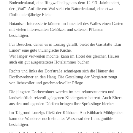
Bodendenkmal, eine Ringwallanlage aus dem 12./13. Jahrhundert,
der „Wal". Auf diesem Wal steht ein Naturdenkmal, eine etwa
fünfhundertjährige Eiche.
Botanisch Interessierte können im Innenteil des Walles einen Garten
mit vielen interessanten Gehölzen und seltenen Pflanzen
besichtigen.
Für Besucher, denen es in Lunzig gefällt, bietet die Gaststätte „Zur
Linde" eine gute thüringische Küche.
Wer länger verweilen möchte, kann im Hotel des gleichen Hauses
auch ein gut ausgestattetes Hotelzimmer buchen.
Rechts und links der Dorfstraße schmiegen sich die Häuser der
Dorfbewohner an den Hang. Die Gestaltung der Vorgärten zeugt
von liebevoller und geschmackvoller Pflege.
Die jüngsten Dorbewohner werden im neu rekonstruierten und
landschaftlich reizvoll gelegenen Kindergarten betreut. Auch Eltern
aus den umliegenden Dörfern bringen ihre Sprösslinge hierher.
Im Talgrund Lunzigs fließt der Kühbach. Am Kühbach-Mühlgraben
kann der Wanderer noch ein altes Wasserrad der Lunzigmühle
besichtigen.