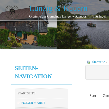
Lunzig & Kauern
Ortsteile der Gemeinde Langenwetzendorf in Thüringen
Startseite
»
SEITEN-
NAVIGATION
STARTSEITE
Start
Zur
LUNZIGER MARKT